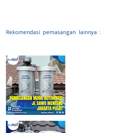
filter air yamaha
Filter Air
Penjernih Air
Penyaring Air
Filter Air
Sumur
Filter Air Industri
Filter Air Berkualitas
Service Filter air
yamaha
Rekomendasi pemasangan lainnya :
Filter Air
YAMAHA