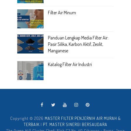
Filter Air Minum
Panduan Lengkap Media Filter Air:
Pasir Silika, Karbon Aktif, Zeolit,
Manganese
Katalog Filter Air Industri
Copyright ©
2026
MASTER FILTER PENJERNIH AIR MURAH &
TERBAIK
|
PT. MASTER SINERGI BERSAUDARA
The Green Hill Cluster Chedi Blok C3 No. 40 Cibinong - Bogor, Jawa